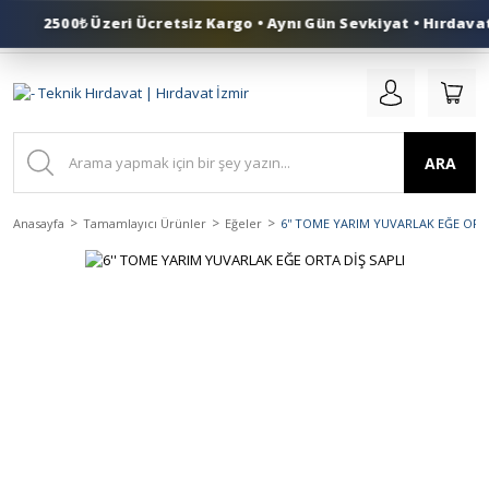
2500₺ Üzeri Ücretsiz Kargo • Aynı Gün Sevkiyat • Hırdavat 
0 (553) 324 41 50
ARA
Anasayfa
Tamamlayıcı Ürünler
Eğeler
6'' TOME YARIM YUVARLAK EĞE ORTA