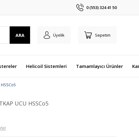
0 (553) 324 41 50
ARA
Üyelik
Sepetim
stereler
Helicoil Sistemleri
Tamamlayıcı Ürünler
Ka
 HSSCo5
TKAP UCU HSSCo5
le!