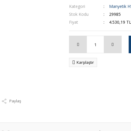
Kategori
Manyetik H
Stok Kodu
29985
Fiyat
4.530,19 T
Karşılaştır
Paylaş