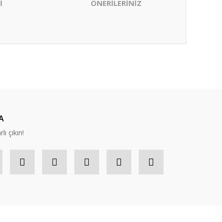
İ
ÖNERİLERİNİZ
ıza iletebilirsiniz.
A
lı çıkın!