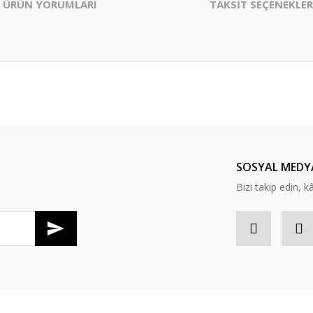
ÜRÜN YORUMLARI
TAKSİT SEÇENEKLER
er konularda yetersiz gördüğünüz noktaları öneri formunu kullanarak tarafım
Bu ürüne ilk yorumu siz yapın!
Yorum Yaz
SOSYAL MEDY
Bizi takip edin, kâr
Gönder