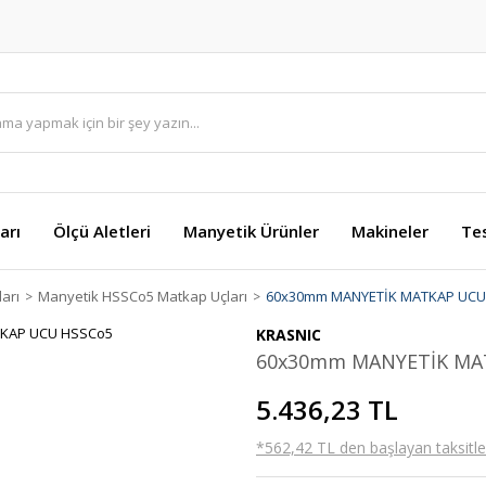
arı
Ölçü Aletleri
Manyetik Ürünler
Makineler
Te
arı
Manyetik HSSCo5 Matkap Uçları
60x30mm MANYETİK MATKAP UCU
KRASNIC
60x30mm MANYETİK MA
5.436,23 TL
*562,42 TL den başlayan taksitler