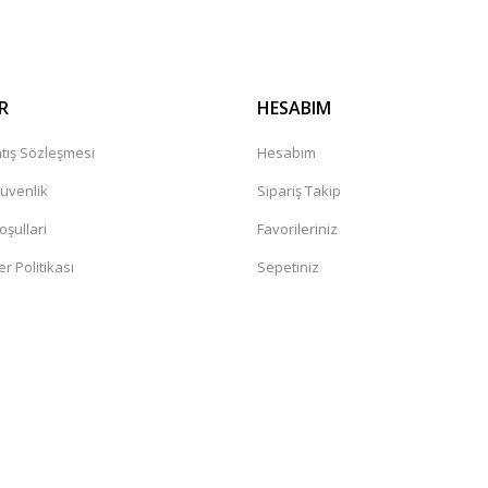
R
HESABIM
tış Sözleşmesi
Hesabım
Güvenlik
Sipariş Takip
oşullari
Favorileriniz
er Politikası
Sepetiniz