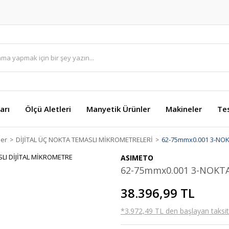
arı
Ölçü Aletleri
Manyetik Ürünler
Makineler
Te
ler
DİJİTAL ÜÇ NOKTA TEMASLI MİKROMETRELERİ
62-75mmx0.001 3-NOK
ASIMETO
62-75mmx0.001 3-NOKTA
38.396,99 TL
*3.972,49 TL den başlayan taksitl