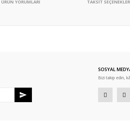
ÜRÜN YORUMLARI
TAKSİT SEÇENEKLER
er konularda yetersiz gördüğünüz noktaları öneri formunu kullanarak tarafım
Bu ürüne ilk yorumu siz yapın!
Yorum Yaz
SOSYAL MEDY
Bizi takip edin, kâr
Gönder