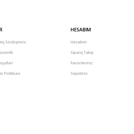
R
HESABIM
tış Sözleşmesi
Hesabım
Güvenlik
Sipariş Takip
oşullari
Favorileriniz
er Politikası
Sepetiniz