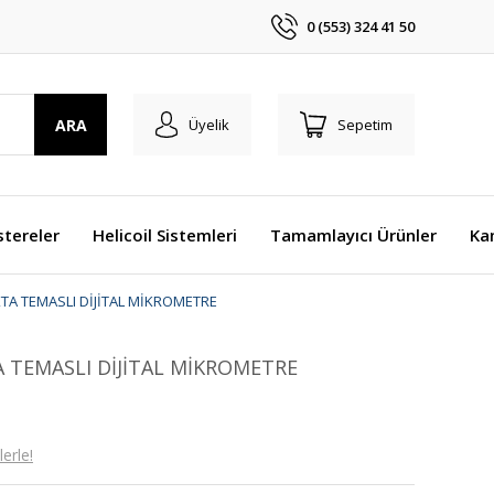
0 (553) 324 41 50
ARA
Üyelik
Sepetim
stereler
Helicoil Sistemleri
Tamamlayıcı Ürünler
Ka
TA TEMASLI DİJİTAL MİKROMETRE
 TEMASLI DİJİTAL MİKROMETRE
erle!