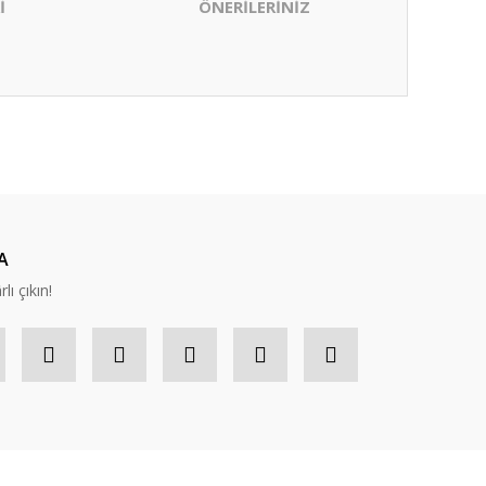
İ
ÖNERİLERİNİZ
ıza iletebilirsiniz.
A
lı çıkın!