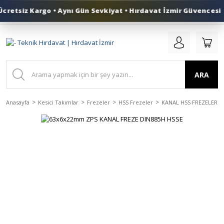
retsiz Kargo • Aynı Gün Sevkiyat • Hırdavat İzmir Güvencesi
0 (553) 324 41 50
ARA
Anasayfa
Kesici Takımlar
Frezeler
HSS Frezeler
KANAL HSS FREZELER