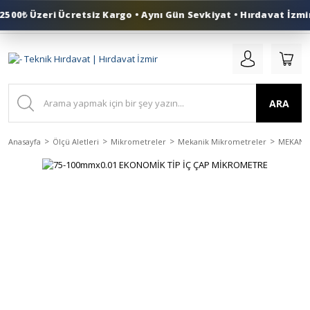
00₺ Üzeri Ücretsiz Kargo • Aynı Gün Sevkiyat • Hırdavat İzmir
0 (553) 324 41 50
ARA
Anasayfa
Ölçü Aletleri
Mikrometreler
Mekanik Mikrometreler
MEKANİK