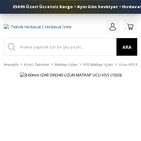
2500₺ Üzeri Ücretsiz Kargo • Aynı Gün Sevkiyat • Hırdavat 
0 (553) 324 41 50
ARA
Anasayfa
Kesici Takımlar
Matkap Uçları
HSS Matkap Uçları
Uzun HSS Mat