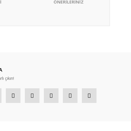
İ
ÖNERİLERİNİZ
ıza iletebilirsiniz.
A
lı çıkın!