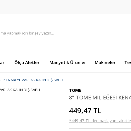
arı
Ölçü Aletleri
Manyetik Ürünler
Makineler
Te
Sİ KENARI YUVARLAK KALIN DİŞ SAPLI
TOME
8'' TOME MİL EĞESİ KEN
449,47 TL
*449,47 TL den başlayan taksitler