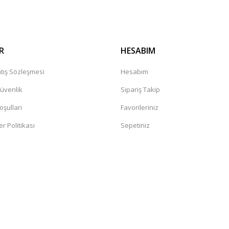
R
HESABIM
tış Sözleşmesi
Hesabım
Güvenlik
Sipariş Takip
oşullari
Favorileriniz
er Politikası
Sepetiniz