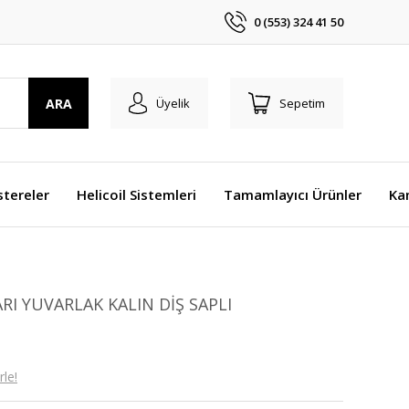
0 (553) 324 41 50
ARA
Üyelik
Sepetim
stereler
Helicoil Sistemleri
Tamamlayıcı Ürünler
Ka
ARI YUVARLAK KALIN DİŞ SAPLI
le!