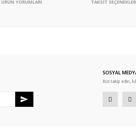
ÜRÜN YORUMLARI
TAKSİT SEÇENEKLER
er konularda yetersiz gördüğünüz noktaları öneri formunu kullanarak tarafım
Bu ürüne ilk yorumu siz yapın!
Yorum Yaz
SOSYAL MEDY
Bizi takip edin, kâr
Gönder