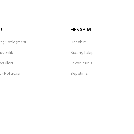
R
HESABIM
tış Sözleşmesi
Hesabım
Güvenlik
Sipariş Takip
oşullari
Favorileriniz
er Politikası
Sepetiniz