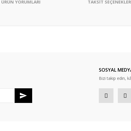
ÜRÜN YORUMLARI
TAKSİT SEÇENEKLER
er konularda yetersiz gördüğünüz noktaları öneri formunu kullanarak tarafım
Bu ürüne ilk yorumu siz yapın!
Yorum Yaz
SOSYAL MEDY
Bizi takip edin, kâr
Gönder