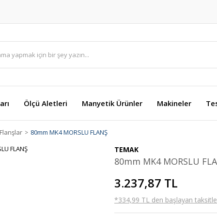
arı
Ölçü Aletleri
Manyetik Ürünler
Makineler
Te
Flanşlar
80mm MK4 MORSLU FLANŞ
TEMAK
80mm MK4 MORSLU FL
3.237,87 TL
*334,99 TL den başlayan taksitler