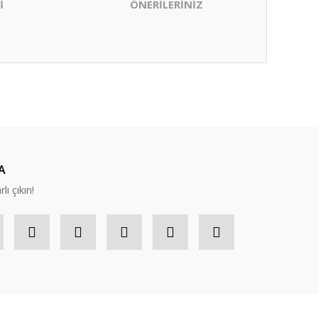
İ
ÖNERİLERİNİZ
ıza iletebilirsiniz.
A
lı çıkın!