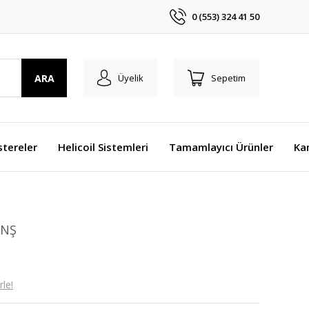
0 (553) 324 41 50
ARA
Üyelik
Sepetim
stereler
Helicoil Sistemleri
Tamamlayıcı Ürünler
Ka
ANŞ
le!