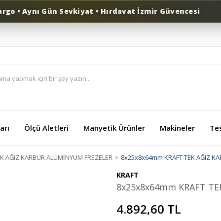
 • Aynı Gün Sevkiyat • Hırdavat İzmir Güvencesi
arı
Ölçü Aletleri
Manyetik Ürünler
Makineler
Te
EK AĞIZ KARBÜR ALUMİNYUM FREZELER
8x25x8x64mm KRAFT TEK AĞIZ KA
KRAFT
8x25x8x64mm KRAFT TE
4.892,60 TL