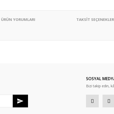
ÜRÜN YORUMLARI
TAKSİT SEÇENEKLER
er konularda yetersiz gördüğünüz noktaları öneri formunu kullanarak tarafım
Bu ürüne ilk yorumu siz yapın!
Yorum Yaz
SOSYAL MEDY
Bizi takip edin, kâr