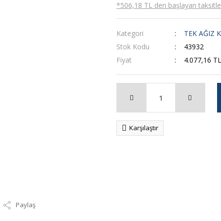
*506,18 TL den başlayan taksitler
Kategori
TEK AĞIZ 
Stok Kodu
43932
Fiyat
4.077,16 T
Karşılaştır
Paylaş