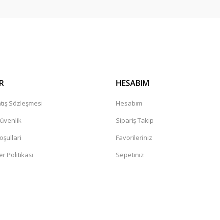
Gönder
R
HESABIM
tış Sözleşmesi
Hesabım
Güvenlik
Sipariş Takip
oşullari
Favorileriniz
er Politikası
Sepetiniz