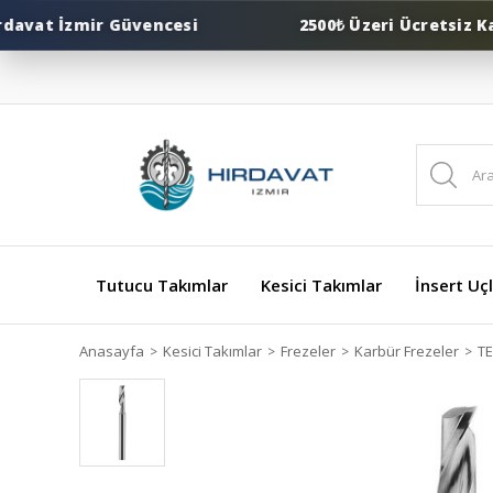
vat İzmir Güvencesi
2500₺ Üzeri Ücretsiz Kargo
Tutucu Takımlar
Kesici Takımlar
İnsert Uçl
Anasayfa
Kesici Takımlar
Frezeler
Karbür Frezeler
T