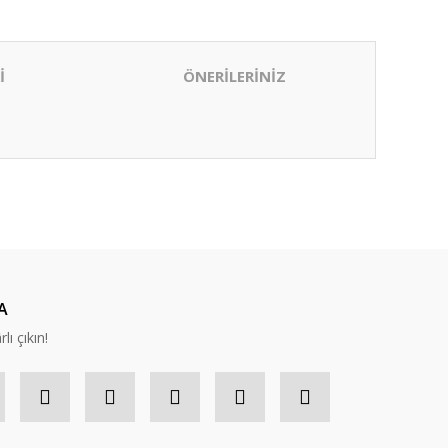
İ
ÖNERİLERİNİZ
ıza iletebilirsiniz.
A
lı çıkın!