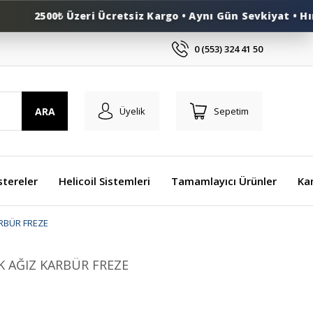
2500₺ Üzeri Ücretsiz Kargo • Aynı Gün Sevkiyat • Hırda
0 (553) 324 41 50
ARA
Üyelik
Sepetim
stereler
Helicoil Sistemleri
Tamamlayıcı Ürünler
Ka
RBÜR FREZE
K AĞIZ KARBÜR FREZE