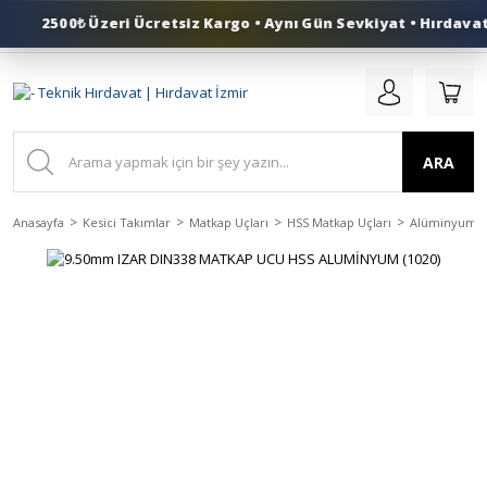
2500₺ Üzeri Ücretsiz Kargo • Aynı Gün Sevkiyat • Hırdavat 
0 (553) 324 41 50
ARA
Anasayfa
Kesici Takımlar
Matkap Uçları
HSS Matkap Uçları
Alüminyum İç