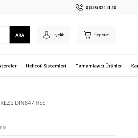
0 (553) 324 41 50
ARA
Üyelik
Sepetim
stereler
Helicoil Sistemleri
Tamamlayıcı Ürünler
Ka
REZE DIN847 HSS
le!