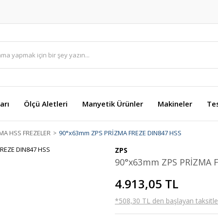
arı
Ölçü Aletleri
Manyetik Ürünler
Makineler
Te
MA HSS FREZELER
90°x63mm ZPS PRİZMA FREZE DIN847 HSS
ZPS
90°x63mm ZPS PRİZMA F
4.913,05 TL
*508,30 TL den başlayan taksitler