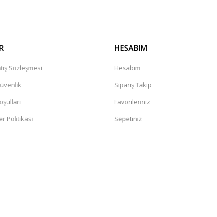
R
HESABIM
tış Sözleşmesi
Hesabım
Güvenlik
Sipariş Takip
oşullari
Favorileriniz
er Politikası
Sepetiniz