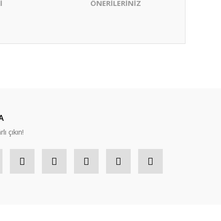
İ
ÖNERİLERİNİZ
ıza iletebilirsiniz.
A
lı çıkın!