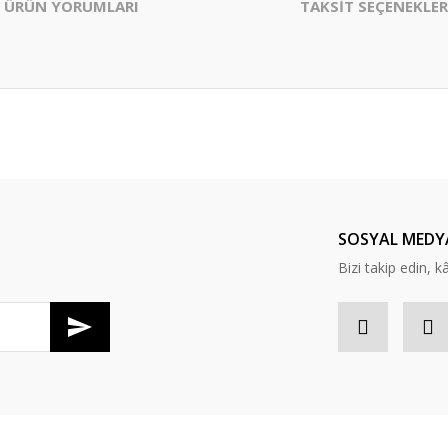
ÜRÜN YORUMLARI
TAKSİT SEÇENEKLER
er konularda yetersiz gördüğünüz noktaları öneri formunu kullanarak tarafım
Bu ürüne ilk yorumu siz yapın!
Yorum Yaz
SOSYAL MEDY
Bizi takip edin, kâr
Gönder