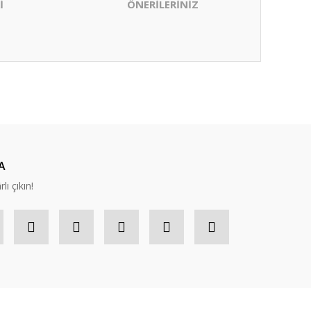
İ
ÖNERİLERİNİZ
ıza iletebilirsiniz.
A
lı çıkın!