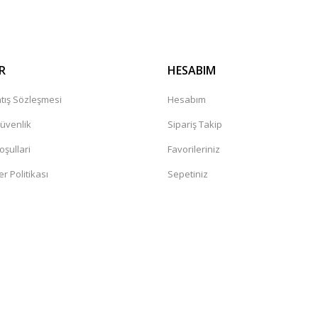
R
HESABIM
tış Sözleşmesi
Hesabım
Güvenlik
Sipariş Takip
oşullari
Favorileriniz
er Politikası
Sepetiniz