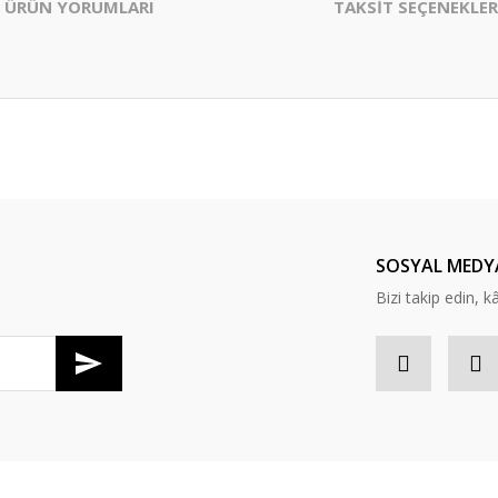
ÜRÜN YORUMLARI
TAKSİT SEÇENEKLER
er konularda yetersiz gördüğünüz noktaları öneri formunu kullanarak tarafım
Bu ürüne ilk yorumu siz yapın!
Yorum Yaz
SOSYAL MEDY
Bizi takip edin, kâr
Gönder