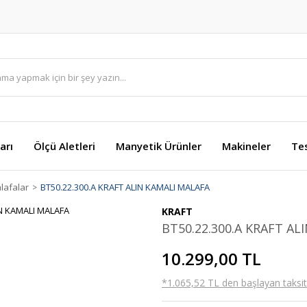
arı
Ölçü Aletleri
Manyetik Ürünler
Makineler
Te
lafalar
BT50.22.300.A KRAFT ALIN KAMALI MALAFA
KRAFT
BT50.22.300.A KRAFT AL
10.299,00 TL
*1.065,52 TL den başlayan taksitl