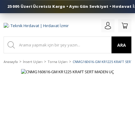
2500₺ Üzeri Ücretsiz Kargo • Aynı Gün Sevkiyat • Hırdavat İz
0 (553) 324 41 50
ARA
Anasayfa
İnsert Uçları
Torna Uçları
CNMG160616-GM KR1225 KRAFT SERT