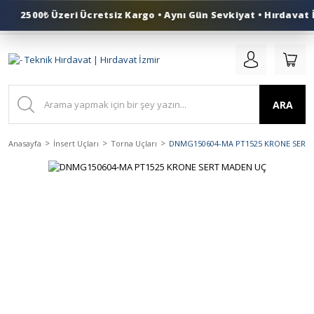
2500₺ Üzeri Ücretsiz Kargo • Aynı Gün Sevkiyat • Hırdavat İ
0 (553) 324 41 50
ARA
Anasayfa
İnsert Uçları
Torna Uçları
DNMG150604-MA PT1525 KRONE SERT