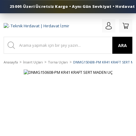
2500₺ Üzeri Ücretsiz Kargo • Aynı Gün Sevkiyat • Hırdavat İ
0 (553) 324 41 50
ARA
Anasayfa
İnsert Uçları
Torna Uçları
DNMG150608-PM KR41 KRAFT SERT M