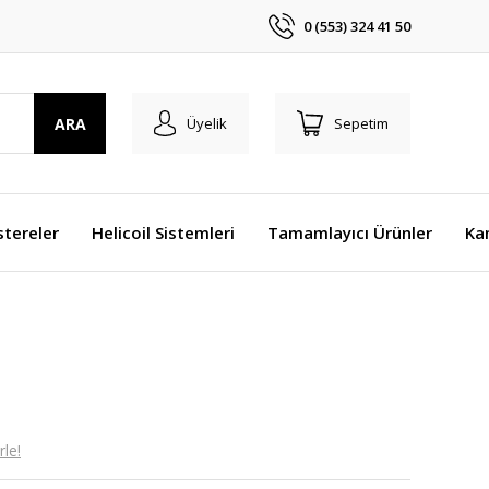
0 (553) 324 41 50
ARA
Üyelik
Sepetim
stereler
Helicoil Sistemleri
Tamamlayıcı Ürünler
Ka
le!