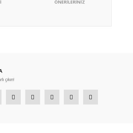
İ
ÖNERİLERİNİZ
ıza iletebilirsiniz.
A
lı çıkın!