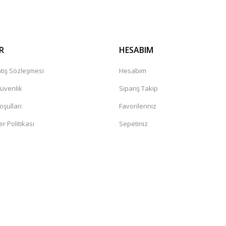
R
HESABIM
tış Sözleşmesi
Hesabım
Güvenlik
Sipariş Takip
oşullari
Favorileriniz
er Politikası
Sepetiniz