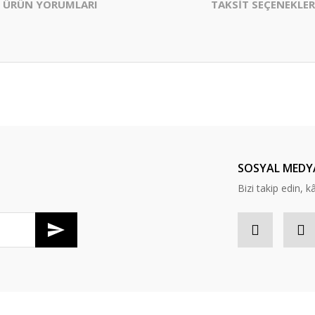
ÜRÜN YORUMLARI
TAKSİT SEÇENEKLER
er konularda yetersiz gördüğünüz noktaları öneri formunu kullanarak tarafım
Bu ürüne ilk yorumu siz yapın!
Yorum Yaz
SOSYAL MEDY
Bizi takip edin, kâr
Gönder