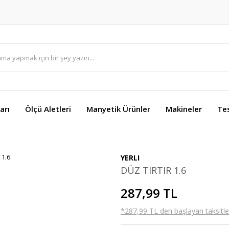
arı
Ölçü Aletleri
Manyetik Ürünler
Makineler
Te
YERLI
DÜZ TIRTIR 1.6
287,99 TL
*287,99 TL den başlayan taksitler