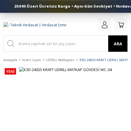
2500₺ Üzeri Ücretsiz Kargo • Aynı Gün Sevkiyat • Hırdava
0 (553) 324 41 50
ARA
Anasayfa
İnsert Uçları
UDRİLL Matkapları
K3D-24025 KRAFT UDRILL MATKA
YENİ