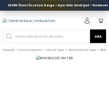
2500₺ Üzeri Ücretsiz Kargo • Aynı Gün Sevkiyat • Hırdavat İ
0 (553) 324 41 50
ARA
Anasayfa
Helicoil Sistemleri
Helicoil Yaylar
Metrik Helicoil Yaylar
M16 H