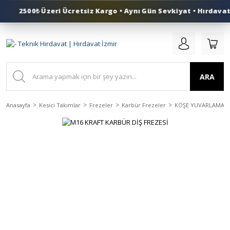
2500₺ Üzeri Ücretsiz Kargo • Aynı Gün Sevkiyat • Hırdavat 
0 (553) 324 41 50
ARA
Anasayfa
Kesici Takımlar
Frezeler
Karbür Frezeler
KÖŞE YUVARLAMA K