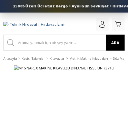
2500₺ Üzeri Ücretsiz Kargo • Aynı Gün Sevkiyat • Hırdavat
0 (553) 324 41 50
ARA
Anasayfa
Kesici Takımlar
Kılavuzlar
Metrik Makine Kılavuzları
Düz Makin