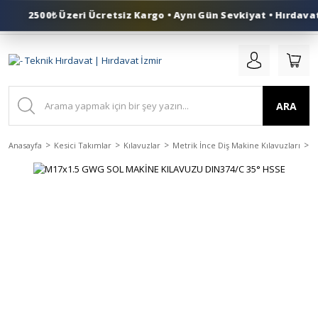
2500₺ Üzeri Ücretsiz Kargo • Aynı Gün Sevkiyat • Hırdavat 
0 (553) 324 41 50
ARA
Anasayfa
Kesici Takımlar
Kılavuzlar
Metrik İnce Diş Makine Kılavuzları
H