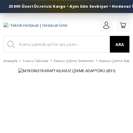
2500₺ Üzeri Ücretsiz Kargo • Aynı Gün Sevkiyat • Hırdavat İ
0 (553) 324 41 50
ARA
Anasayfa
Tutucu Takımlar
Kılavuz Çekme Sistemleri
Kılavuz Çekme Adapt