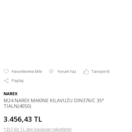
Yorum Yaz
Tavsiye Et
Paylaş
NAREX
M24 NAREX MAKİNE KILAVUZU DIN376/C 35°
TIALN(4050)
3.456,43 TL
*357,60 TL den başlayan taksitlerle!