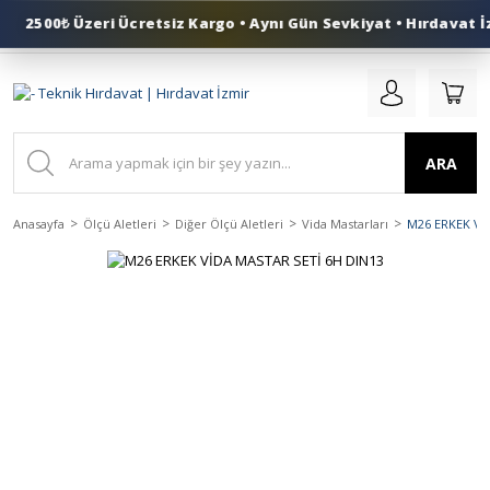
2500₺ Üzeri Ücretsiz Kargo • Aynı Gün Sevkiyat • Hırdavat İz
0 (553) 324 41 50
ARA
Anasayfa
Ölçü Aletleri
Diğer Ölçü Aletleri
Vida Mastarları
M26 ERKEK Vİ