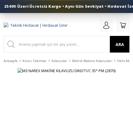
2500₺ Üzeri Ücretsiz Kargo • Aynı Gün Sevkiyat • Hırdavat İzm
0 (553) 324 41 50
ARA
Anasayfa
Kesici Takımlar
Kılavuzlar
Metrik Makine Kılavuzları
Helis Maki