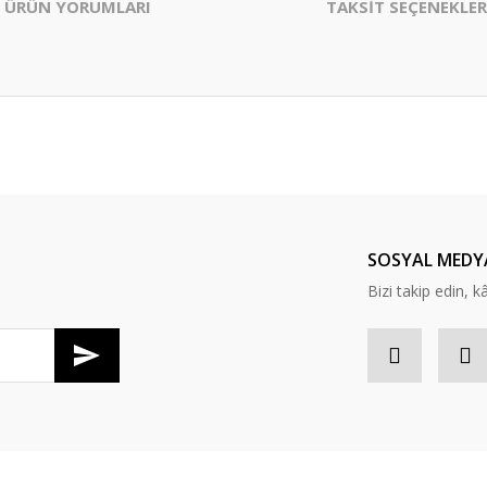
ÜRÜN YORUMLARI
TAKSİT SEÇENEKLER
er konularda yetersiz gördüğünüz noktaları öneri formunu kullanarak tarafım
Bu ürüne ilk yorumu siz yapın!
Yorum Yaz
SOSYAL MEDY
Bizi takip edin, kâr
Gönder