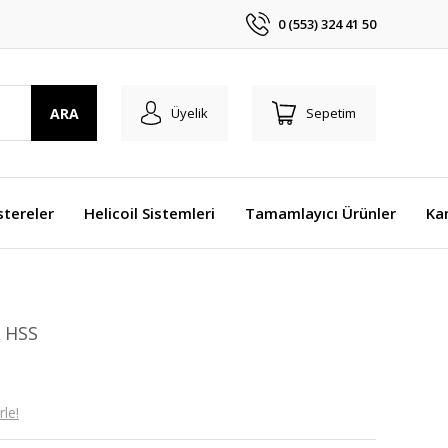
0 (553) 324 41 50
ARA
Üyelik
Sepetim
stereler
Helicoil Sistemleri
Tamamlayıcı Ürünler
Ka
 HSS
le!