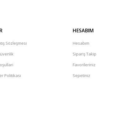
R
HESABIM
tış Sözleşmesi
Hesabım
Güvenlik
Sipariş Takip
oşullari
Favorileriniz
er Politikası
Sepetiniz