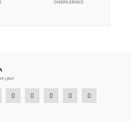
İ
ÖNERİLERİNİZ
ıza iletebilirsiniz.
A
lı çıkın!