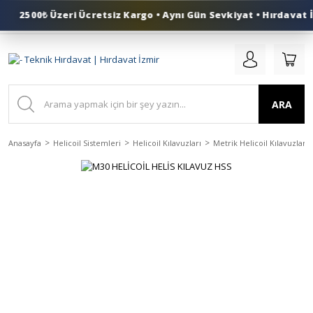
2500₺ Üzeri Ücretsiz Kargo • Aynı Gün Sevkiyat • Hırdavat İ
0 (553) 324 41 50
ARA
Anasayfa
Helicoil Sistemleri
Helicoil Kılavuzları
Metrik Helicoil Kılavuzlar