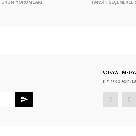
ÜRÜN YORUMLARI
TAKSİT SEÇENEKLER
er konularda yetersiz gördüğünüz noktaları öneri formunu kullanarak tarafım
Bu ürüne ilk yorumu siz yapın!
Yorum Yaz
SOSYAL MEDY
Bizi takip edin, kâr
Gönder