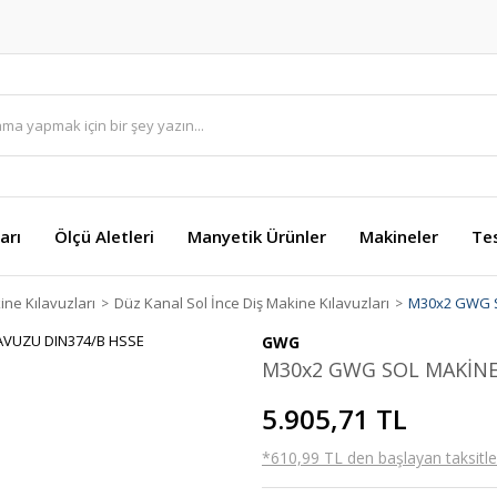
arı
Ölçü Aletleri
Manyetik Ürünler
Makineler
Te
ine Kılavuzları
Düz Kanal Sol İnce Diş Makine Kılavuzları
M30x2 GWG S
GWG
M30x2 GWG SOL MAKİNE
5.905,71 TL
*610,99 TL den başlayan taksitler