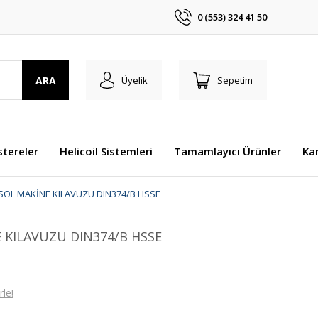
0 (553) 324 41 50
ARA
Üyelik
Sepetim
stereler
Helicoil Sistemleri
Tamamlayıcı Ürünler
Ka
OL MAKİNE KILAVUZU DIN374/B HSSE
 KILAVUZU DIN374/B HSSE
le!