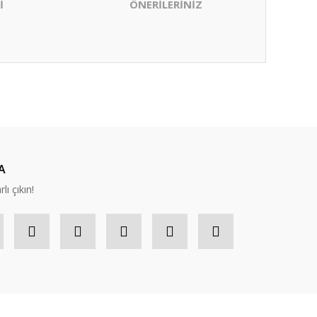
İ
ÖNERİLERİNİZ
ıza iletebilirsiniz.
A
lı çıkın!