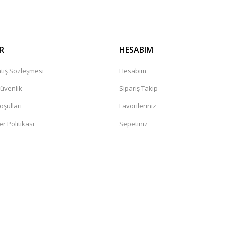
R
HESABIM
tış Sözleşmesi
Hesabım
Güvenlik
Sipariş Takip
oşullari
Favorileriniz
er Politikası
Sepetiniz