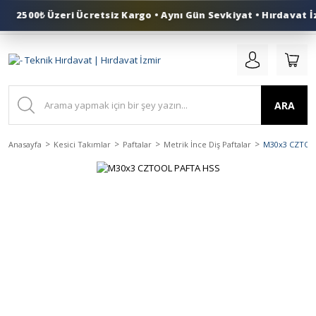
2500₺ Üzeri Ücretsiz Kargo • Aynı Gün Sevkiyat • Hırdavat İz
0 (553) 324 41 50
ARA
Anasayfa
Kesici Takımlar
Paftalar
Metrik İnce Diş Paftalar
M30x3 CZTOO