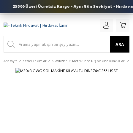
2500₺ Üzeri Ücretsiz Kargo • Aynı Gün Sevkiyat • Hırdavat 
0 (553) 324 41 50
ARA
Anasayfa
Kesici Takımlar
Kılavuzlar
Metrik İnce Diş Makine Kılavuzları
H