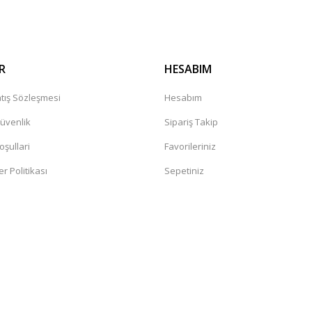
R
HESABIM
tış Sözleşmesi
Hesabım
Güvenlik
Sipariş Takip
oşullari
Favorileriniz
er Politikası
Sepetiniz