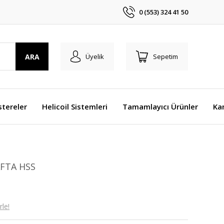
0 (553) 324 41 50
ARA
Üyelik
Sepetim
stereler
Helicoil Sistemleri
Tamamlayıcı Ürünler
Ka
AFTA HSS
le!