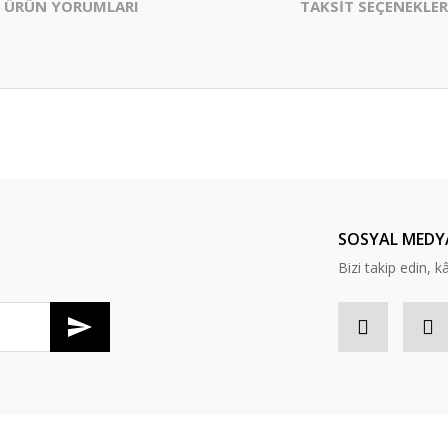
ÜRÜN YORUMLARI
TAKSİT SEÇENEKLER
er konularda yetersiz gördüğünüz noktaları öneri formunu kullanarak tarafım
Bu ürüne ilk yorumu siz yapın!
Yorum Yaz
SOSYAL MEDY
Bizi takip edin, kâr
Gönder