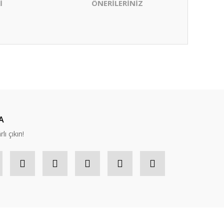
İ
ÖNERİLERİNİZ
ıza iletebilirsiniz.
A
lı çıkın!