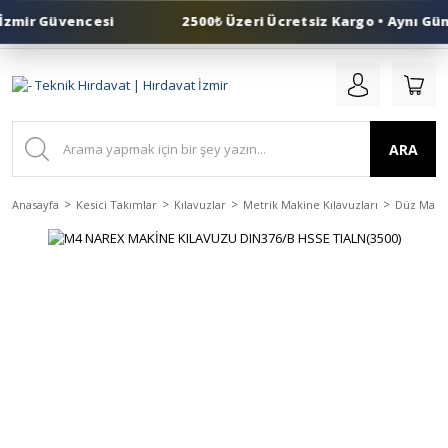
zmir Güvencesi
2500₺ Üzeri Ücretsiz Kargo • Aynı Gün 
0 (553) 324 41 50
ARA
Anasayfa
Kesici Takımlar
Kılavuzlar
Metrik Makine Kılavuzları
Düz Makin