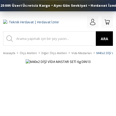
500₺ Üzeri Ücretsiz Kargo • Aynı Gün Sevkiyat • Hırdavat İzmir
0 (553) 324 41 50
ARA
Anasayfa
Ölçü Aletleri
Diğer Ölçü Aletleri
Vida Mastarları
M40x2 DİŞİ Vİ