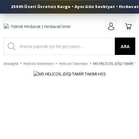
2500₺ Üzeri Ücretsiz Kargo • Aynı Gün Sevkiyat • Hırdavat 
0 (553) 324 41 50
ARA
Anasayfa
Helicoil Sistemleri
Helicoil Takımları
M5 HELİCOİL (DİŞ) TAMİR TA