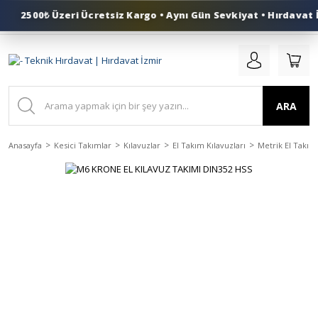
2500₺ Üzeri Ücretsiz Kargo • Aynı Gün Sevkiyat • Hırdavat İ
0 (553) 324 41 50
ARA
Anasayfa
Kesici Takımlar
Kılavuzlar
El Takım Kılavuzları
Metrik El Takım 