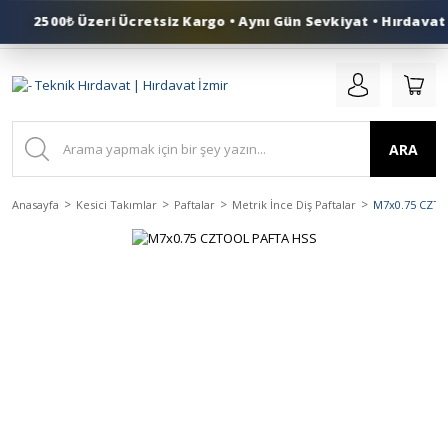
2500₺ Üzeri Ücretsiz Kargo • Aynı Gün Sevkiyat • Hırdavat 
0 (553) 324 41 50
ARA
Anasayfa
Kesici Takımlar
Paftalar
Metrik İnce Diş Paftalar
M7x0.75 CZT