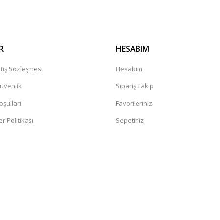
R
HESABIM
tış Sözleşmesi
Hesabım
Güvenlik
Sipariş Takip
oşullari
Favorileriniz
er Politikası
Sepetiniz