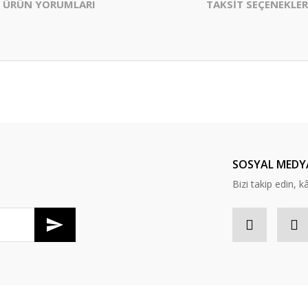
ÜRÜN YORUMLARI
TAKSİT SEÇENEKLER
er konularda yetersiz gördüğünüz noktaları öneri formunu kullanarak tarafım
Bu ürüne ilk yorumu siz yapın!
Yorum Yaz
SOSYAL MEDY
Bizi takip edin, kâr
Gönder