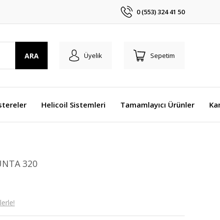
0 (553) 324 41 50
ARA
Üyelik
Sepetim
stereler
Helicoil Sistemleri
Tamamlayıcı Ürünler
Ka
UNTA 320
erle!