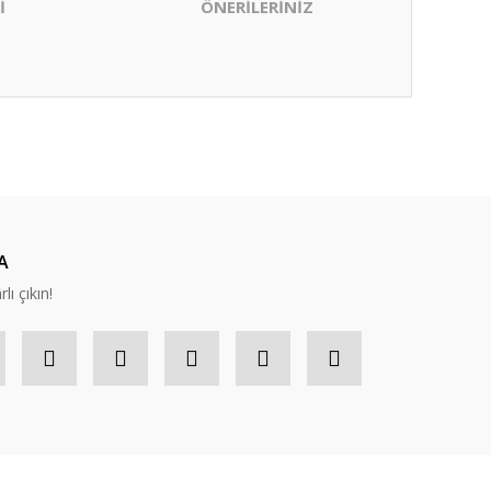
İ
ÖNERİLERİNİZ
ıza iletebilirsiniz.
A
lı çıkın!