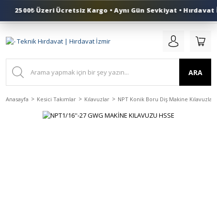
2500₺ Üzeri Ücretsiz Kargo • Aynı Gün Sevkiyat • Hırdavat İ
0 (553) 324 41 50
ARA
Anasayfa
Kesici Takımlar
Kılavuzlar
NPT Konik Boru Diş Makine Kılavuzları