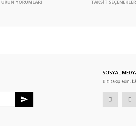
ÜRÜN YORUMLARI
TAKSİT SEÇENEKLER
er konularda yetersiz gördüğünüz noktaları öneri formunu kullanarak tarafım
Bu ürüne ilk yorumu siz yapın!
Yorum Yaz
SOSYAL MEDY
Bizi takip edin, kâr
Gönder