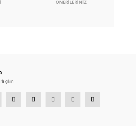
İ
ÖNERİLERİNİZ
ıza iletebilirsiniz.
A
lı çıkın!