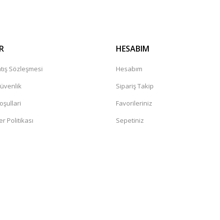
R
HESABIM
tış Sözleşmesi
Hesabım
Güvenlik
Sipariş Takip
oşullari
Favorileriniz
er Politikası
Sepetiniz