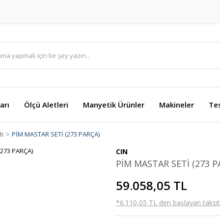
arı
Ölçü Aletleri
Manyetik Ürünler
Makineler
Te
ti
PİM MASTAR SETİ (273 PARÇA)
CIN
PİM MASTAR SETİ (273 P
59.058,05 TL
*6.110,05 TL den başlayan taksitl