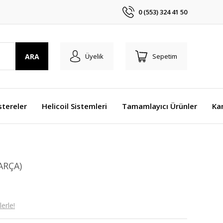
0 (553) 324 41 50
ARA
Üyelik
Sepetim
stereler
Helicoil Sistemleri
Tamamlayıcı Ürünler
Ka
ARÇA)
erle!