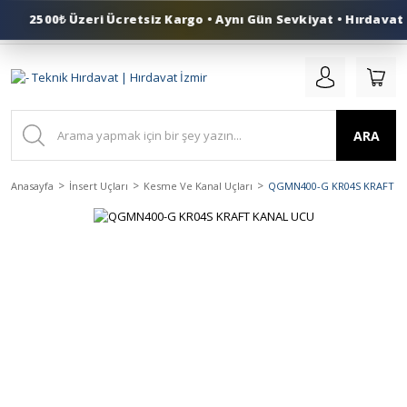
2500₺ Üzeri Ücretsiz Kargo • Aynı Gün Sevkiyat • Hırdavat İ
0 (553) 324 41 50
ARA
Anasayfa
İnsert Uçları
Kesme Ve Kanal Uçları
QGMN400-G KR04S KRAFT K