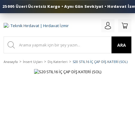
2500₺ Üzeri Ücretsiz Kargo • Aynı Gün Sevkiyat • Hırdavat İzmi
0 (553) 324 41 50
ARA
Anasayfa
İnsert Uçları
Diş Katerleri
S20 STIL16 İÇ ÇAP DİŞ KATERİ (SOL)