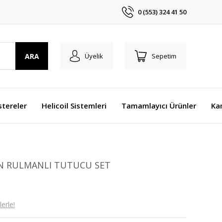
0 (553) 324 41 50
ARA
Üyelik
Sepetim
stereler
Helicoil Sistemleri
Tamamlayıcı Ürünler
Ka
EN RULMANLI TUTUCU SET
erle!