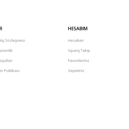
R
HESABIM
tış Sözleşmesi
Hesabım
Güvenlik
Sipariş Takip
oşullari
Favorileriniz
er Politikası
Sepetiniz