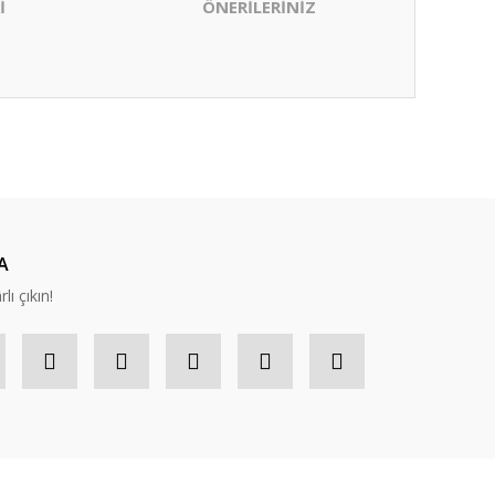
İ
ÖNERİLERİNİZ
ıza iletebilirsiniz.
A
lı çıkın!