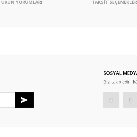
ÜRÜN YORUMLARI
TAKSİT SEÇENEKLER
er konularda yetersiz gördüğünüz noktaları öneri formunu kullanarak tarafım
Bu ürüne ilk yorumu siz yapın!
Yorum Yaz
SOSYAL MEDY
Bizi takip edin, kâr
Gönder