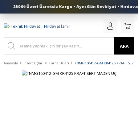
2500₺ Üzeri Ücretsiz Kargo • Aynı Gün Sevkiyat • Hırdavat
0 (553) 324 41 50
ARA
Anasayfa
İnsert Uçları
Torna Uçları
TNMG160412-GM KR4125 KRAFT SERT