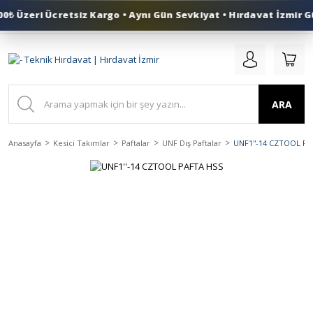
₺ Üzeri Ücretsiz Kargo • Aynı Gün Sevkiyat • Hırdavat İzmir Gü
0 (553) 324 41 50
ARA
Anasayfa
Kesici Takımlar
Paftalar
UNF Diş Paftalar
UNF1''-14 CZTOOL PA