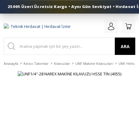
2500₺ Üzeri Ücretsiz Kargo • Aynı Gün Sevkiyat • Hırdavat İz
0 (553) 324 41 50
ARA
Anasayfa
Kesici Takımlar
Kılavuzlar
UNF Makine Kılavuzları
UNF Helis Ma