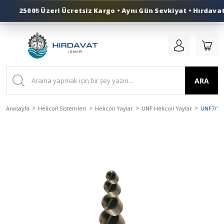
2500₺ Üzeri Ücretsiz Kargo • Aynı Gün Sevkiyat • Hırdavat 
0 (553) 324 41 50
ARA
Anasayfa
Helicoil Sistemleri
Helicoil Yaylar
UNF Helicoil Yaylar
UNF7/16'