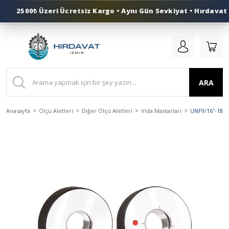
2500₺ Üzeri Ücretsiz Kargo • Aynı Gün Sevkiyat • Hırdavat İ
0 (553) 324 41 50
ARA
Anasayfa
Ölçü Aletleri
Diğer Ölçü Aletleri
Vida Mastarları
UNF9/16''-18 