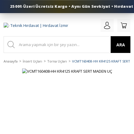
2500₺ Üzeri Ücretsiz Kargo • Aynı Gün Sevkiyat • Hırdavat 
0 (553) 324 41 50
ARA
Anasayfa
İnsert Uçları
Torna Uçları
VCMT160408-HH KR4125 KRAFT SERT 