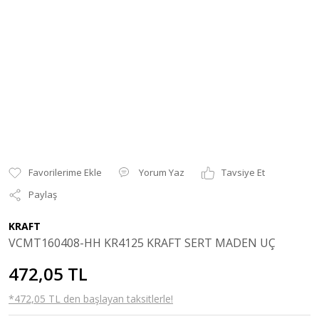
Yorum Yaz
Tavsiye Et
Paylaş
KRAFT
VCMT160408-HH KR4125 KRAFT SERT MADEN UÇ
472,05 TL
*472,05 TL den başlayan taksitlerle!