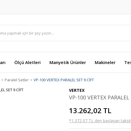
arı
Ölçü Aletleri
Manyetik Ürünler
Makineler
Te
Paralel Setler
VP-100 VERTEX PARALEL SET 9 CİFT
VERTEX
VP-100 VERTEX PARALEL 
13.262,02 TL
*1.372,07 TL den başlayan taksitl