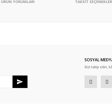
ÜRÜN YORUMLARI
TAKSİT SEÇENEKLER
er konularda yetersiz gördüğünüz noktaları öneri formunu kullanarak tarafım
Bu ürüne ilk yorumu siz yapın!
Yorum Yaz
SOSYAL MEDY
Bizi takip edin, kâr
Gönder