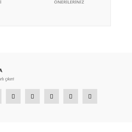
İ
ÖNERİLERİNİZ
ıza iletebilirsiniz.
A
lı çıkın!