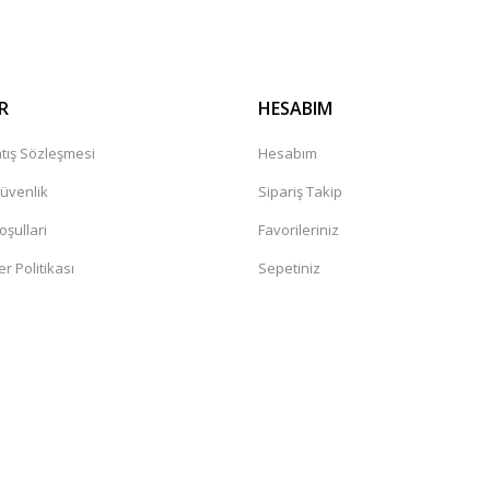
R
HESABIM
tış Sözleşmesi
Hesabım
Güvenlik
Sipariş Takip
oşullari
Favorileriniz
er Politikası
Sepetiniz