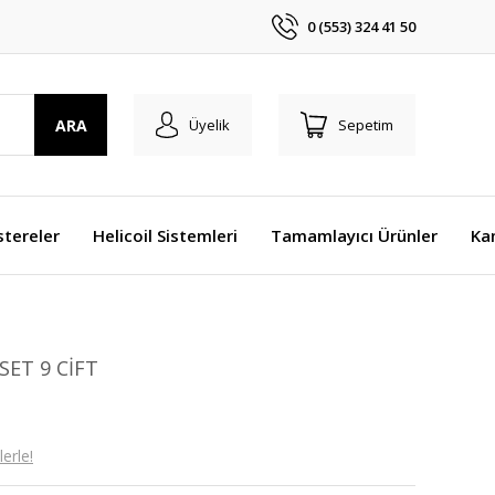
0 (553) 324 41 50
ARA
Üyelik
Sepetim
stereler
Helicoil Sistemleri
Tamamlayıcı Ürünler
Ka
SET 9 CİFT
erle!