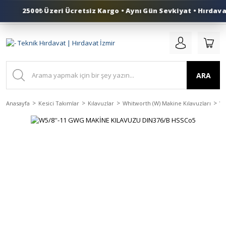
2500₺ Üzeri Ücretsiz Kargo • Aynı Gün Sevkiyat • Hırdavat
0 (553) 324 41 50
ARA
Anasayfa
Kesici Takımlar
Kılavuzlar
Whitworth (W) Makine Kılavuzları
Wh